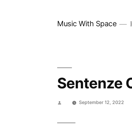
Skip
to
Music With Space
F
content
Sentenze 
Posted
September 12, 2022
by